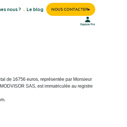
es nous ?
Le blog
NOUS CONTACTER
▸
ital de 16756 euros, représentée par Monsieur
IMMODVISOR SAS, est immatriculée au registre
om.