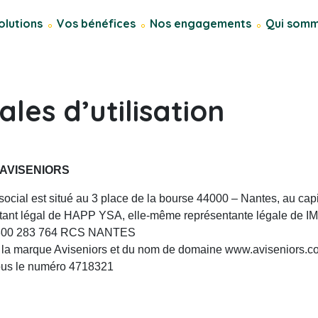
olutions
Vos bénéfices
Nos engagements
Qui somm
les d’utilisation
 AVISENIORS
cial est situé au 3 place de la bourse 44000 – Nantes, au cap
entant légal de HAPP YSA, elle-même représentante légale de 
o 800 283 764 RCS NANTES
e la marque Aviseniors et du nom de domaine www.aviseniors.c
sous le numéro 4718321