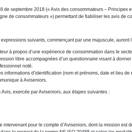
e septembre 2018 (« Avis des consommateurs – Principes et 
 ligne de consommateurs ») permettant de fiabiliser les avis de
xpressions suivants, commençant par une majuscule, auront la s
lisateur à propos d’une expérience de consommation dans le sect
ression libre accompagnées d’un questionnaire visant à donner 
ofessionnel noté.
informations d’identification (nom et prénoms, date et lieu de
communique à Aviseniors.
s Avis, exercée par Aviseniors, aux étapes suivantes :
intervenant pour le compte d’Aviseniors, dont la mission est de 
 dans le respect de la norme NF ISO 20488 et selon les modalités 