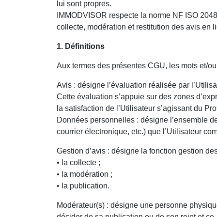
lui sont propres.
IMMODVISOR respecte la norme NF ISO 20488 d
collecte, modération et restitution des avis en
1. Définitions
Aux termes des présentes CGU, les mots et/ou e
Avis : désigne l’évaluation réalisée par l’Uti
Cette évaluation s’appuie sur des zones d’exp
la satisfaction de l’Utilisateur s’agissant du Pr
Données personnelles : désigne l’ensemble des 
courrier électronique, etc.) que l’Utilisateur 
Gestion d’avis : désigne la fonction gestion de
• la collecte ;
• la modération ;
• la publication.
Modérateur(s) : désigne une personne physique 
décider de sa publication ou de son rejet et ce,